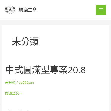
跳
MAI
分
勝鹿生命
至
類
MEN
主
要
內
容
未分類
中式圓滿型專案20.8
中
式
圓
未分類
/
eg250san
滿
型
閱讀全文 »
專
案
20.8