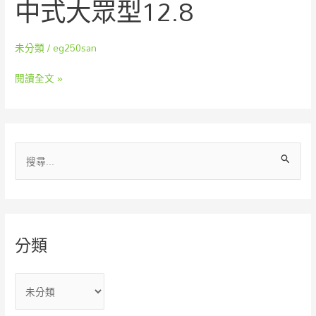
中式大眾型12.8
中
式
大
未分類
/
eg250san
眾
型
閱讀全文 »
12.8
搜
尋
關
鍵
字
分類
: